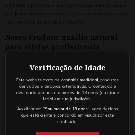
substância proibida, o que significa que atletas podem
usá-lo legalmente em competições internacionais sem
risco de violar as regras antidoping.
Nosso Produto: auxílio natural
para atletas profissionais
Desenvolvemos um produto à base de
CBD de alta
Verificação de Idade
qualidade
, formulado para ajudar atletas profissionais
Este website trata de
cannabis medicinal
, produtos
na recuperação muscular, no controle do estresse e na
derivados e terapias alternativas. O conteúdo é
melhoria do desempenho geral. Nosso produto visa
destinado apenas a maiores de 18 anos (ou idade
reduzir dores e inflamações, melhorar o sono e
legal em sua jurisdição).
proporcionar maior foco durante os treinos e
Ao clicar em
“Sou maior de 18 anos”
, você declara
competições, permitindo que os atletas se mantenham
que está ciente e concorda em visualizar este
conteúdo.
no seu melhor nível físico e mental.