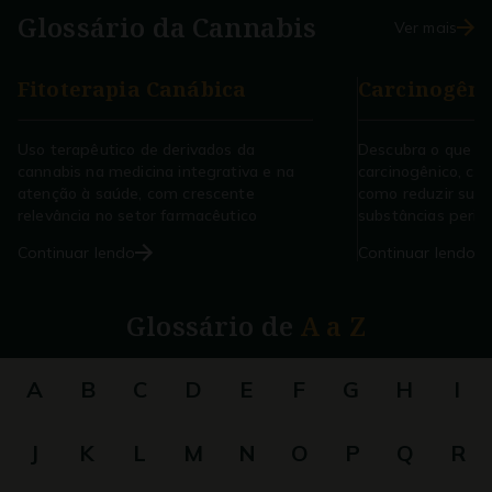
Glossário da
Cannabis
Ver mais
Fitoterapia Canábica
Carcinogêni
Uso terapêutico de derivados da
Descubra o que é
cannabis na medicina integrativa e na
carcinogênico, co
atenção à saúde, com crescente
como reduzir sua 
relevância no setor farmacêutico
substâncias perigo
Continuar lendo
Continuar lendo
Glossário de
A a Z
A
B
C
D
E
F
G
H
I
J
K
L
M
N
O
P
Q
R