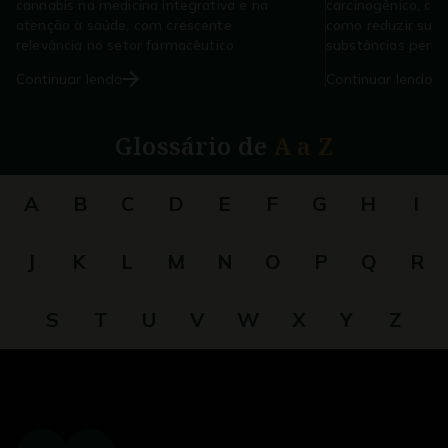
cannabis na medicina integrativa e na
carcinogênico, co
atenção à saúde, com crescente
como reduzir sua 
relevância no setor farmacêutico
substâncias perigo
Continuar lendo
Continuar lendo
Glossário de
A a Z
A
B
C
D
E
F
G
H
I
J
K
L
M
N
O
P
Q
R
S
T
U
V
W
X
Y
Z