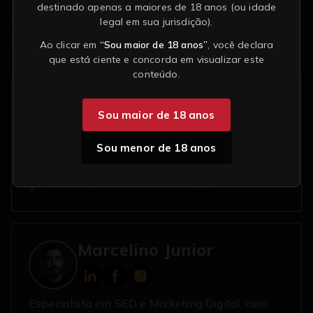
destinado apenas a maiores de 18 anos (ou idade
completo pode ser uma escolha mais eficaz e
legal em sua jurisdição).
segura.
Ao clicar em
“Sou maior de 18 anos”
, você declara
que está ciente e concorda em visualizar este
conteúdo.
T
Canabinóides
Cannabis medicinal
Sou maior de 18 anos
ó
CBC (Canabicromeno)
CBD (canabidiol)
pi
CBG (Canabigerol)
Flavonoides
Terpenos
Sou menor de 18 anos
c
THC (tetrahidrocanabinol)
o
s
THCV (Tetrahidrocanabivarina)
Marcelino Junior
Especialista em SEO e Marketing Digital, com