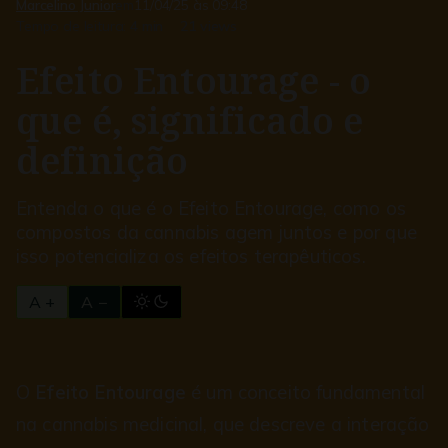
Marcelino Junior
em
11/04/25 às 09:48
Tempo de leitura:
4 min
21 views
Efeito Entourage - o
que é, significado e
definição
Entenda o que é o Efeito Entourage, como os
compostos da cannabis agem juntos e por que
isso potencializa os efeitos terapêuticos.
A +
A −
O
Efeito Entourage
é um conceito fundamental
na cannabis medicinal, que descreve a interação