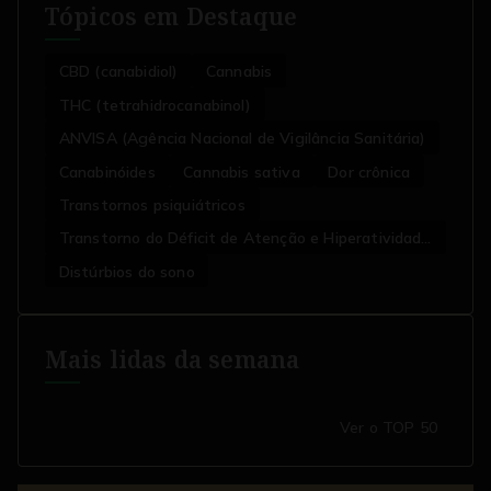
Tópicos em Destaque
CBD (canabidiol)
Cannabis
THC (tetrahidrocanabinol)
ANVISA (Agência Nacional de Vigilância Sanitária)
Canabinóides
Cannabis sativa
Dor crônica
Transtornos psiquiátricos
Transtorno do Déficit de Atenção e Hiperatividade
(TDAH)
Distúrbios do sono
Mais lidas da semana
Ver o TOP 50