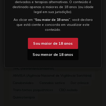
derivados e terapias alternativas. O conteúdo é
Cannabis e a melhora da qualidade de vida em
destinado apenas a maiores de 18 anos (ou idade
pacientes com dor lombar
legal em sua jurisdição).
Como funciona a regulamentação da ANVISA
sobre cannabis medicinal
Ao clicar em
“Sou maior de 18 anos”
, você declara
Carcinogênico
que está ciente e concorda em visualizar este
conteúdo.
Efeito Entourage
Sou maior de 18 anos
Tópicos em Destaque
Sou menor de 18 anos
CBD (canabidiol)
Cannabis
THC (tetrahidrocanabinol)
ANVISA (Agência Nacional de Vigilância Sanitária)
Canabinóides
Cannabis sativa
Dor crônica
Transtornos psiquiátricos
CBD isolado
Quimioterapia