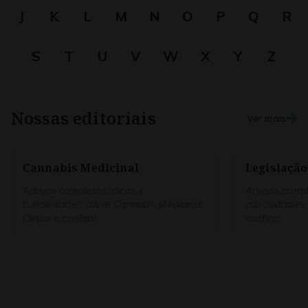
J
K
L
M
N
O
P
Q
R
S
T
U
V
W
X
Y
Z
Nossas editoriais
Ver mais
Cannabis Medicinal
Legislação
Artigos completos, dicas e
Artigos compl
curiosidades sobre Cannabis Medicinal.
curiosidades 
Clique e confira!
confira!