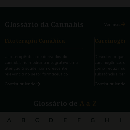
Glossário da
Cannabis
Ver mais
Fitoterapia Canábica
Carcinogêni
Uso terapêutico de derivados da
Descubra o que é
cannabis na medicina integrativa e na
carcinogênico, co
atenção à saúde, com crescente
como reduzir sua 
relevância no setor farmacêutico
substâncias perigo
Continuar lendo
Continuar lendo
Glossário de
A a Z
A
B
C
D
E
F
G
H
I