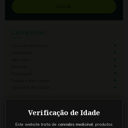
Enviar
Categorias
Cannabis Medicinal
Legislação
Mercado
Notícias
Patologias
Saúde e Bem-estar
Glossário da Saúde
Últimos posts
Verificação de Idade
Fitoterapia Canábica
Este website trata de
cannabis medicinal
, produtos