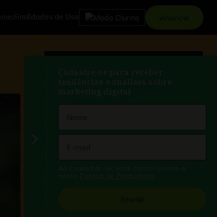
orias
Finalidades de Uso
Anuncie
NEWSLETTER
Cadastre-se para receber
tendências e análises sobre
Cadastre-se para receber tendências
marketing digital
e análises sobre as melhores
práticas de marketing digital
Ao cadastrar-se, você concorda com a
nossa
Política de Privacidade
.
Enviar
Ao cadastrar-se, você concorda com a
nossa
Política de Privacidade
e aceita