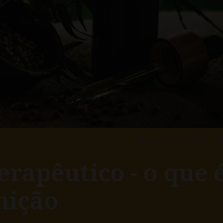
Tempo de leitura:
3 min
16
apêutico - o que é
inição