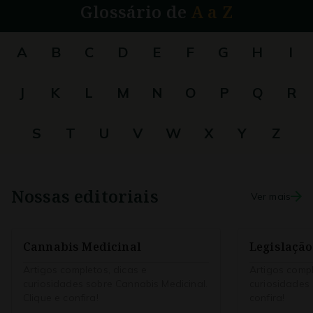
Glossário de
A a Z
A
B
C
D
E
F
G
H
I
J
K
L
M
N
O
P
Q
R
S
T
U
V
W
X
Y
Z
Nossas editoriais
Ver mais
Cannabis Medicinal
Legislação
Artigos completos, dicas e
Artigos compl
curiosidades sobre Cannabis Medicinal.
curiosidades 
Clique e confira!
confira!