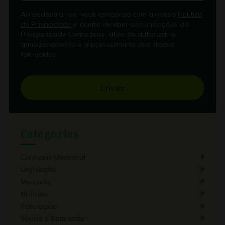
Ao cadastrar-se, você concorda com a nossa
Política
de Privacidade
e aceita receber comunicações da
Prosperidade Conteúdos, além de autorizar o
armazenamento e processamento dos dados
fornecidos.
Enviar
Categorias
Cannabis Medicinal
Legislação
Mercado
Notícias
Patologias
Saúde e Bem-estar