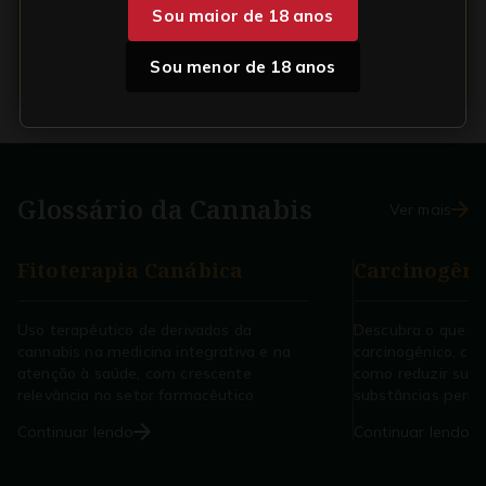
Sou maior de 18 anos
Sou menor de 18 anos
Glossário da
Cannabis
Ver mais
Fitoterapia Canábica
Carcinogêni
Uso terapêutico de derivados da
Descubra o que é
cannabis na medicina integrativa e na
carcinogênico, co
atenção à saúde, com crescente
como reduzir sua 
relevância no setor farmacêutico
substâncias perigo
Continuar lendo
Continuar lendo