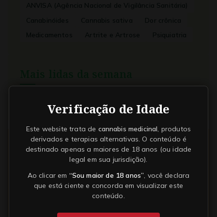
ANVISA (Agência Nacional de Vigilância Sanitária)
Canabinóides
Cannabis sativa
Dor crônica
Medicamentos
Artrite e Artrose
Psiquiatria
Mais lidas da semana
Ver o TOP 50
Verificação de Idade
Este website trata de
cannabis medicinal
, produtos
derivados e terapias alternativas. O conteúdo é
destinado apenas a maiores de 18 anos (ou idade
legal em sua jurisdição).
Ao clicar em
“Sou maior de 18 anos”
, você declara
que está ciente e concorda em visualizar este
conteúdo.