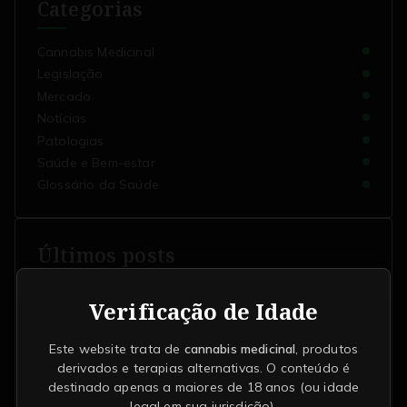
Categorias
Cannabis Medicinal
Legislação
Mercado
Notícias
Patologias
Saúde e Bem-estar
Glossário da Saúde
Últimos posts
Fitoterapia Canábica
Verificação de Idade
Cannabis e a melhora da qualidade de vida em
pacientes com dor lombar
Este website trata de
cannabis medicinal
, produtos
Como funciona a regulamentação da ANVISA
derivados e terapias alternativas. O conteúdo é
sobre cannabis medicinal
destinado apenas a maiores de 18 anos (ou idade
Carcinogênico
legal em sua jurisdição).