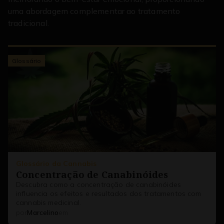
uma abordagem complementar ao tratamento
tradicional.
Glossário
Glossário da Cannabis
Concentração de Canabinóides
Descubra como a concentração de canabinóides
influencia os efeitos e resultados dos tratamentos com
cannabis medicinal.
14/03/25
por
Marcelino
em