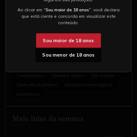
Efeito Entourage
Ao clicar em
“Sou maior de 18 anos”
, você declara
que está ciente e concorda em visualizar este
conteúdo.
Tópicos em Destaque
Sou maior de 18 anos
CBD (canabidiol)
Cannabis
Sou menor de 18 anos
THC (tetrahidrocanabinol)
ANVISA (Agência Nacional de Vigilância Sanitária)
Canabinóides
Cannabis sativa
Dor crônica
Síndrome de Dravet
Distúrbios neurológicos
Ansiolíticos
Mais lidas da semana