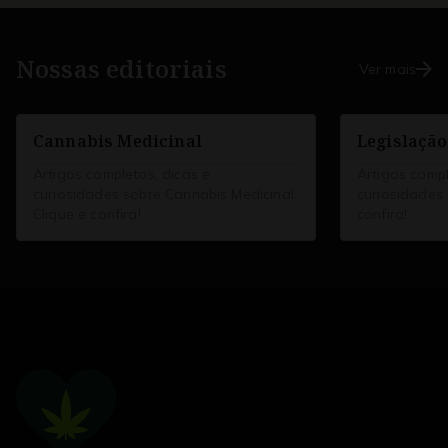
Nossas editoriais
Ver mais
Cannabis Medicinal
Legislação
Artigos completos, dicas e
Artigos compl
curiosidades sobre Cannabis Medicinal.
curiosidades 
Clique e confira!
confira!