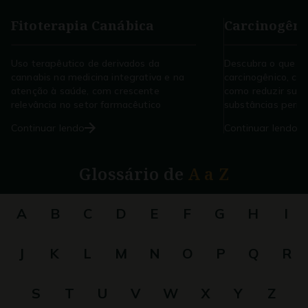
Fitoterapia Canábica
Carcinogêni
Uso terapêutico de derivados da
Descubra o que é
cannabis na medicina integrativa e na
carcinogênico, co
atenção à saúde, com crescente
como reduzir sua 
relevância no setor farmacêutico
substâncias perigo
Continuar lendo
Continuar lendo
Glossário de
A a Z
A
B
C
D
E
F
G
H
I
J
K
L
M
N
O
P
Q
R
S
T
U
V
W
X
Y
Z