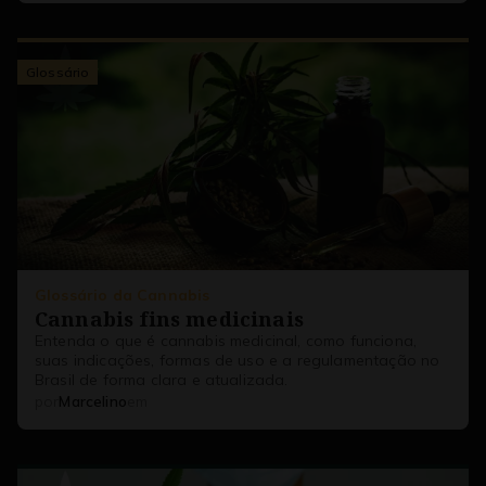
Glossário
Glossário da Cannabis
Cannabis fins medicinais
Entenda o que é cannabis medicinal, como funciona,
suas indicações, formas de uso e a regulamentação no
Brasil de forma clara e atualizada.
13/03/25
por
Marcelino
em