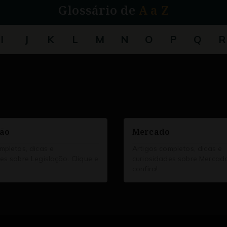
Glossário de
A a Z
I
J
K
L
M
N
O
P
Q
R
ção
Mercado
mpletos, dicas e
Artigos completos, dicas e
es sobre Legislação. Clique e
curiosidades sobre Mercado
confira!