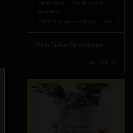
Vigilância Sanitária)
Canabinóides
Cannabis sativa
Dor crônica
Síndrome de Lennox-Gastaut
CB2
Mais lidas da semana
Ver o TOP 50