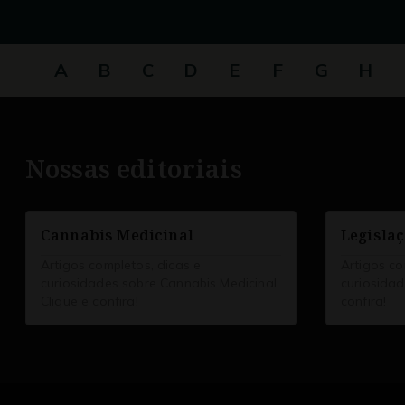
A
B
C
D
E
F
G
H
Nossas editoriais
Cannabis Medicinal
Legisla
Artigos completos, dicas e
Artigos co
curiosidades sobre Cannabis Medicinal.
curiosidad
Clique e confira!
confira!