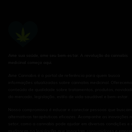
Ame sua saúde, ame seu bem-estar. A revolução da cannabis
medicinal começa aqui.
Ame Cannabis é o portal de referência para quem busca
informações atualizadas sobre cannabis medicinal. Oferecem
conteúdo de qualidade sobre tratamentos, produtos, novidad
do mercado, legislação, estilo de vida saudável e bem-estar.
Nosso compromisso é educar e conectar pessoas que buscam
alternativas terapêuticas eficazes. Acompanhe as inovações 
setor, como a cannabis pode ajudar em diversas condições e 
mudanças na legislação que impactam consumidores e empre