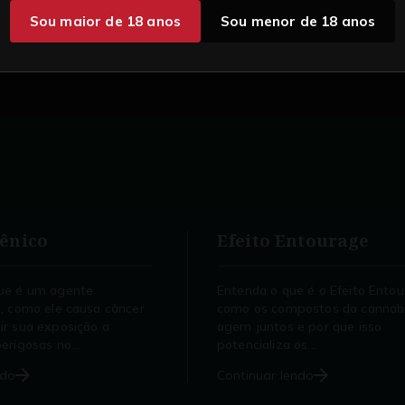
Sou maior de 18 anos
Sou menor de 18 anos
ênico
Efeito Entourage
ue é um agente
Entenda o que é o Efeito Entou
o, como ele causa câncer
como os compostos da cannab
ir sua exposição a
agem juntos e por que isso
erigosas no...
potencializa os...
ndo
Continuar lendo