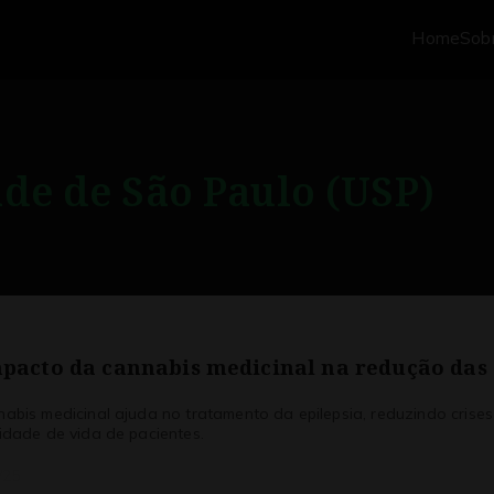
Home
Sob
de de São Paulo (USP)
impacto da cannabis medicinal na redução das
bis medicinal ajuda no tratamento da epilepsia, reduzindo crises
idade de vida de pacientes.
/25