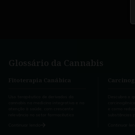
Glossário da
Cannabis
Fitoterapia Canábica
Carcinog
Uso terapêutico de derivados da
Descubra o q
cannabis na medicina integrativa e na
carcinogênic
atenção à saúde, com crescente
e como reduz
relevância no setor farmacêutico
substâncias p
Continuar lendo
Continuar le