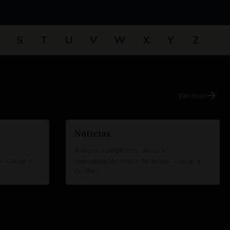
S
T
U
V
W
X
Y
Z
Ver mais
Notícias
Artigos completos, dicas e
. Clique e
curiosidades sobre Notícias. Clique e
confira!