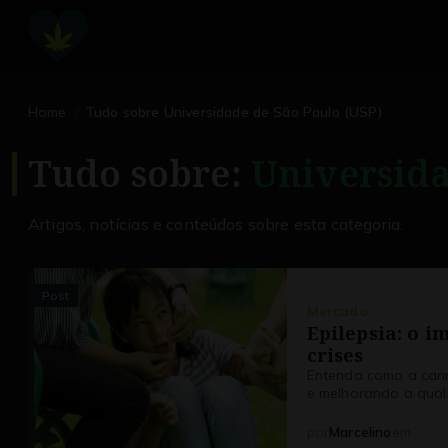
Home
Tudo sobre Universidade de São Paulo (USP)
Tudo sobre:
Universida
Artigos, notícias e conteúdos sobre esta categoria.
Post
Mercado
Epilepsia: o 
crises
Entenda como a canna
e melhorando a qual
11/03
por
Marcelino
em