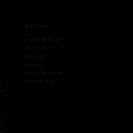
Destaques
Cannabis Medicinal
Estilo de Vida
Legislação
Mercado
Saúde e Bem-estar
Sustentabilidade
os
es
no
as
sas.